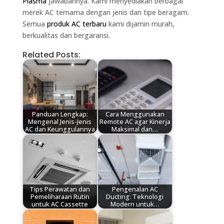
Plasma
jawabannya. Kami menyediakan berbagai
merek AC ternama dengan jenis dan tipe beragam.
Semua
produk AC terbaru
kami dijamin murah,
berkualitas dan bergaransi.
Related Posts:
Panduan Lengkap:
Cara Menggunakan
Mengenal Jenis-Jenis
Remote AC agar Kinerja
AC dan Keunggulannya
Maksimal dan…
Tips Perawatan dan
Pengenalan AC
Pemeliharaan Rutin
Ducting: Teknologi
untuk AC Cassette
Modern untuk…