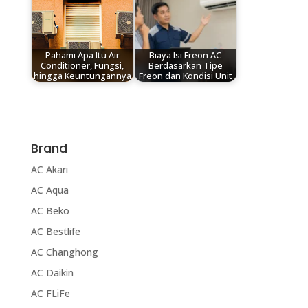
Pahami Apa Itu Air
Biaya Isi Freon AC
Conditioner, Fungsi,
Berdasarkan Tipe
hingga Keuntungannya
Freon dan Kondisi Unit
Brand
AC Akari
AC Aqua
AC Beko
AC Bestlife
AC Changhong
AC Daikin
AC FLiFe