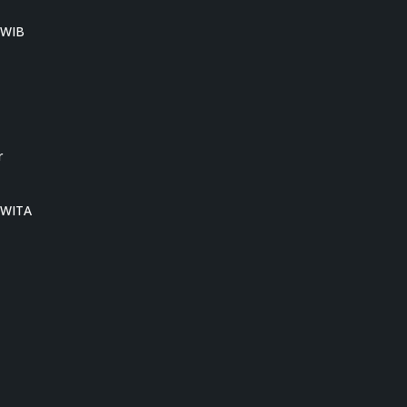
0 WIB
r
0 WITA