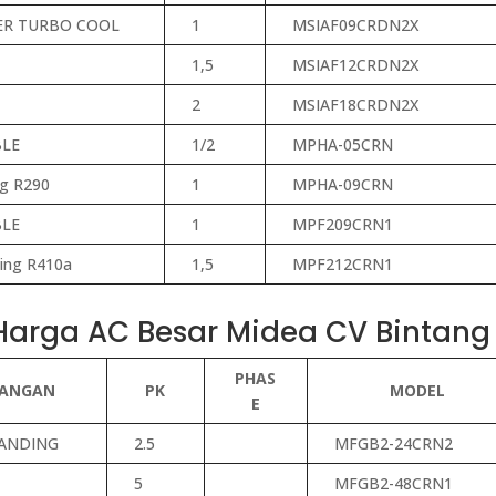
ER TURBO COOL
1
MSIAF09CRDN2X
1,5
MSIAF12CRDN2X
2
MSIAF18CRDN2X
LE
1/2
MPHA-05CRN
g R290
1
MPHA-09CRN
LE
1
MPF209CRN1
ing R410a
1,5
MPF212CRN1
 Harga AC Besar Midea CV Bintang
PHAS
RANGAN
PK
MODEL
E
ANDING
2.5
MFGB2-24CRN2
5
MFGB2-48CRN1