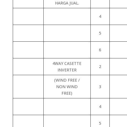
HARGA JUAL.
4
5
6
4WAY CASETTE
2
INVERTER
(WIND FREE /
NON WIND
3
FREE)
4
5