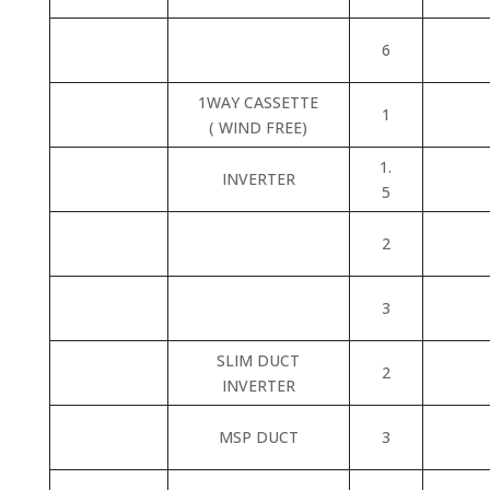
6
1WAY CASSETTE
1
( WIND FREE)
1.
INVERTER
5
2
3
SLIM DUCT
2
INVERTER
MSP DUCT
3