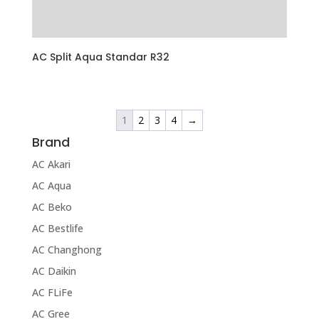
AC Split Aqua Standar R32
1
2
3
4
→
Brand
AC Akari
AC Aqua
AC Beko
AC Bestlife
AC Changhong
AC Daikin
AC FLiFe
AC Gree