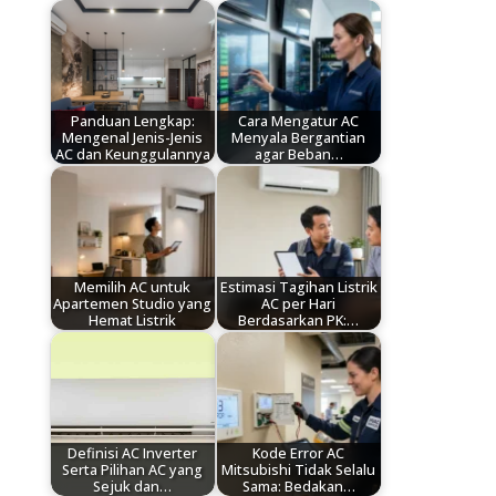
Panduan Lengkap:
Cara Mengatur AC
Mengenal Jenis-Jenis
Menyala Bergantian
AC dan Keunggulannya
agar Beban…
Memilih AC untuk
Estimasi Tagihan Listrik
Apartemen Studio yang
AC per Hari
Hemat Listrik
Berdasarkan PK:…
Definisi AC Inverter
Kode Error AC
Serta Pilihan AC yang
Mitsubishi Tidak Selalu
Sejuk dan…
Sama: Bedakan…