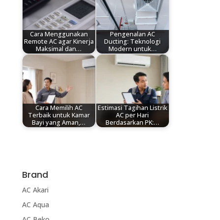
Cara Menggunakan
Pengenalan AC
Remote AC agar Kinerja
Ducting: Teknologi
Maksimal dan…
Modern untuk…
Cara Memilih AC
Estimasi Tagihan Listrik
Terbaik untuk Kamar
AC per Hari
Bayi yang Aman,…
Berdasarkan PK:…
Brand
AC Akari
AC Aqua
AC Beko