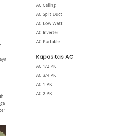
AC Ceiling
AC Split Duct
AC Low Watt
AC Inverter
AC Portable
m.
Kapasitas AC
iaya
AC 1/2 PK
AC 3/4 PK
AC 1 PK
AC 2 PK
ih
aga
ter