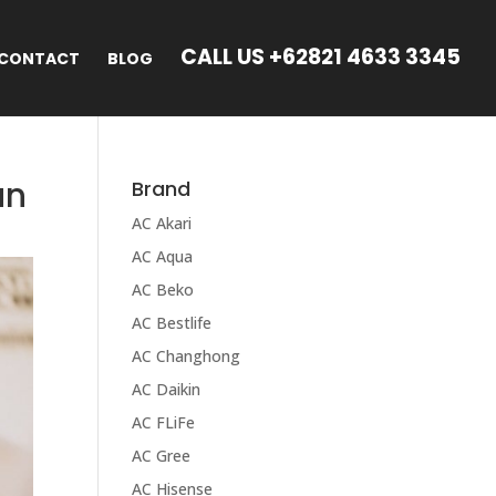
CALL US +62821 4633 3345
CONTACT
BLOG
an
Brand
AC Akari
AC Aqua
AC Beko
AC Bestlife
AC Changhong
AC Daikin
AC FLiFe
AC Gree
AC Hisense