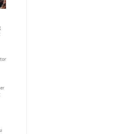
g
C
tor
ler
C
si