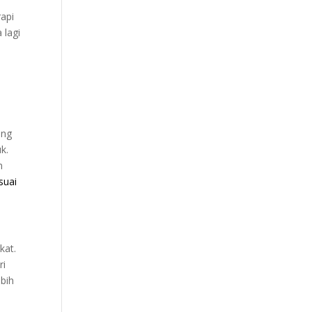
rapi
 lagi
ung
k.
n
suai
kat.
ri
ebih