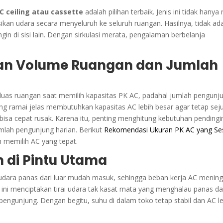
C ceiling atau cassette
adalah pilihan terbaik. Jenis ini tidak hanya 
ikan udara secara menyeluruh ke seluruh ruangan. Hasilnya, tidak ada
ingin di sisi lain. Dengan sirkulasi merata, pengalaman berbelanja
an Volume Ruangan dan Jumlah
uas ruangan saat memilih kapasitas PK AC, padahal jumlah pengunj
 ramai jelas membutuhkan kapasitas AC lebih besar agar tetap seju
n bisa cepat rusak. Karena itu, penting menghitung kebutuhan pendingi
umlah pengunjung harian. Berikut
Rekomendasi Ukuran PK AC yang Se
 memilih AC yang tepat.
 di Pintu Utama
dara panas dari luar mudah masuk, sehingga beban kerja AC mening
at ini menciptakan tirai udara tak kasat mata yang menghalau panas da
engunjung. Dengan begitu, suhu di dalam toko tetap stabil dan AC l