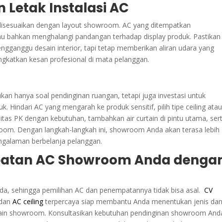
n Letak Instalasi AC
lu disesuaikan dengan layout showroom. AC yang ditempatkan
u bahkan menghalangi pandangan terhadap display produk. Pastikan
k mengganggu desain interior, tapi tetap memberikan aliran udara yang
ngkatkan kesan profesional di mata pelanggan.
n hanya soal pendinginan ruangan, tetapi juga investasi untuk
Hindari AC yang mengarah ke produk sensitif, pilih tipe ceiling ata
sitas PK dengan kebutuhan, tambahkan air curtain di pintu utama, ser
wroom. Dengan langkah-langkah ini, showroom Anda akan terasa lebih
ngalaman berbelanja pelanggan.
patan AC Showroom Anda denga
da, sehingga pemilihan AC dan penempatannya tidak bisa asal.
CV
dan
AC ceiling
terpercaya siap membantu Anda menentukan jenis da
desain showroom. Konsultasikan kebutuhan pendinginan showroom And