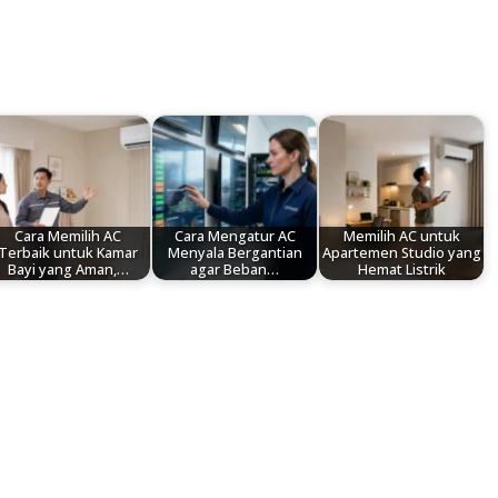
Cara Memilih AC
Cara Mengatur AC
Memilih AC untuk
Terbaik untuk Kamar
Menyala Bergantian
Apartemen Studio yang
Bayi yang Aman,…
agar Beban…
Hemat Listrik