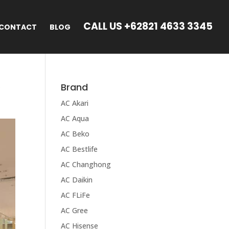
CALL US +62821 4633 3345
CONTACT
BLOG
y
Brand
AC Akari
AC Aqua
AC Beko
AC Bestlife
AC Changhong
AC Daikin
AC FLiFe
AC Gree
AC Hisense