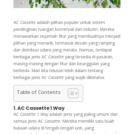
AC
Cassette
adalah pilihan populer untuk sistem
pendinginan ruangan komersial dan industri. Mereka
menawarkan sejumlah fitur yang membuatnya menjadi
pilihan yang menarik, termasuk desain yang ramping
dan distribusi udara yang merata. Namun, terdapat
berbagai jenis AC
Cassette
yang tersedia di pasaran,
masing-masing dengan fitur dan keunggulan yang
berbeda. Mari kita telusuri lebih dalam tentang
berbagai jenis AC
Cassette
yang wajib diketahui.
Table of Contents
1. AC Cassette 1 Way
AC
Cassette 1 Way
adalah jenis yang paling umum dari
semua jenis AC
Cassette
. Mereka memiliki satu buah
bukaan udara di tengah-tengah unit, yang