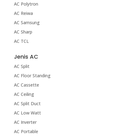
AC Polytron
AC Reiwa
AC Samsung
AC Sharp
AC TCL
Jenis AC
AC Split
AC Floor Standing
AC Cassette
AC Ceiling
AC Split Duct
AC Low Watt
AC Inverter
AC Portable