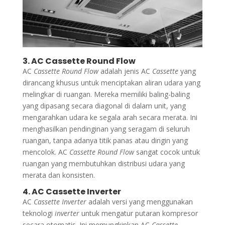
3. AC Cassette Round Flow
AC
Cassette Round Flow
adalah jenis AC
Cassette
yang
dirancang khusus untuk menciptakan aliran udara yang
melingkar di ruangan. Mereka memiliki baling-baling
yang dipasang secara diagonal di dalam unit, yang
mengarahkan udara ke segala arah secara merata. Ini
menghasilkan pendinginan yang seragam di seluruh
ruangan, tanpa adanya titik panas atau dingin yang
mencolok. AC
Cassette Round Flow
sangat cocok untuk
ruangan yang membutuhkan distribusi udara yang
merata dan konsisten.
4. AC Cassette Inverter
AC
Cassette Inverter
adalah versi yang menggunakan
teknologi
inverter
untuk mengatur putaran kompresor
secara otomatis. Ini memungkinkan AC
Cassette