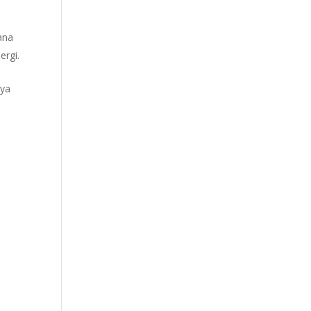
ana
ergi.
aya