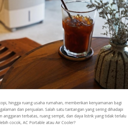
dai kopi, hingga ruang usaha rumahan, memberikan kenyamanan bagi
galaman dan penjualan. Salah satu tantangan yang sering dihadapi
nggaran terbatas, ruang sempit, dan daya listrik yang tidak terlalu
bih cocok, AC Portable atau Air Cooler?