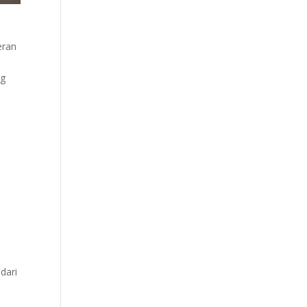
eran
ng
dari