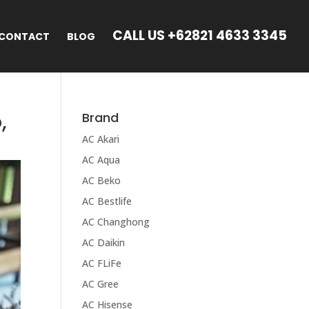
CALL US +62821 4633 3345
CONTACT
BLOG
,
Brand
AC Akari
AC Aqua
AC Beko
AC Bestlife
AC Changhong
AC Daikin
AC FLiFe
AC Gree
AC Hisense