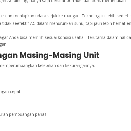
an AC dinding, hanya saja bersifat portabel dan tidak memerlukan
r dan meniupkan udara sejuk ke ruangan. Teknologi ini lebih sederh
tidak seefektif AC dalam menurunkan suhu, tapi jauh lebih hemat en
agar Anda bisa memilih sesuai kondisi usaha—terutama dalam hal d
ngan.
ngan Masing-Masing Unit
ri mempertimbangkan kelebihan dan kekurangannya:
ngan cepat
luran pembuangan panas