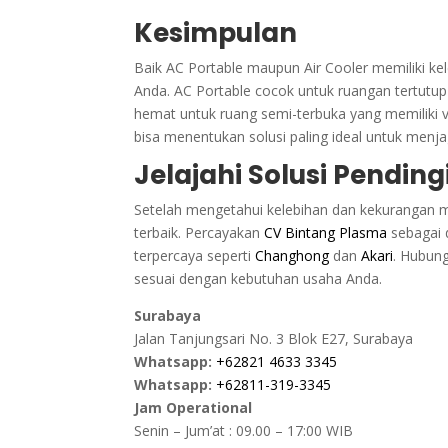
Kesimpulan
Baik AC Portable maupun Air Cooler memiliki k
Anda. AC Portable cocok untuk ruangan tertutup
hemat untuk ruang semi-terbuka yang memiliki ve
bisa menentukan solusi paling ideal untuk men
Jelajahi Solusi Pendi
Setelah mengetahui kelebihan dan kekurangan m
terbaik. Percayakan
CV Bintang Plasma
sebagai 
terpercaya seperti
Changhong
dan
Akari
. Hubung
sesuai dengan kebutuhan usaha Anda.
Surabaya
Jalan Tanjungsari No. 3 Blok E27, Surabaya
Whatsapp:
+62821 4633 3345
Whatsapp:
+62811-319-3345
Jam Operational
Senin – Jum’at : 09.00 – 17:00 WIB