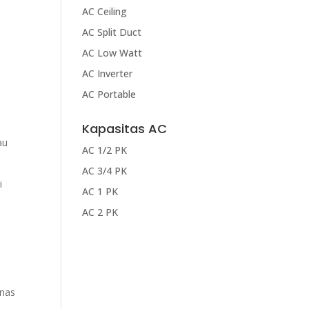
AC Ceiling
AC Split Duct
AC Low Watt
AC Inverter
AC Portable
Kapasitas AC
au
AC 1/2 PK
AC 3/4 PK
i
AC 1 PK
AC 2 PK
anas