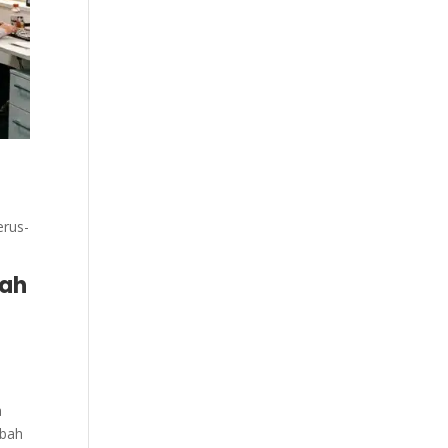
erus-
dah
a
mbah