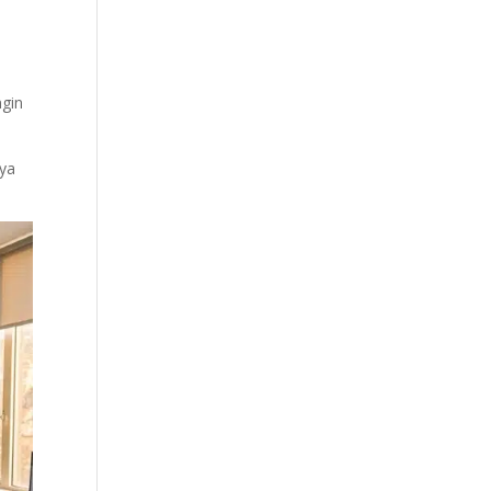
ngin
nya