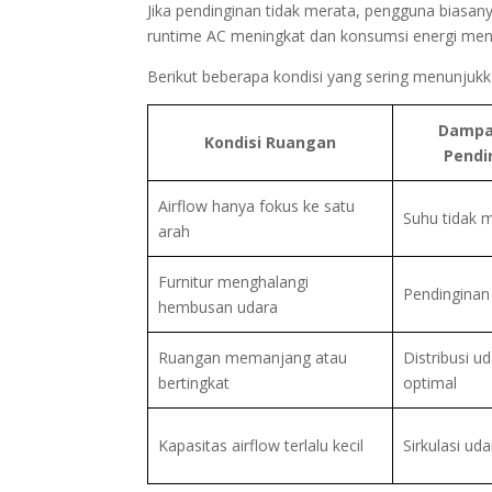
Jika pendinginan tidak merata, pengguna biasan
runtime AC meningkat dan konsumsi energi menjad
Berikut beberapa kondisi yang sering menunjukka
Dampa
Kondisi Ruangan
Pendi
Airflow hanya fokus ke satu
Suhu tidak 
arah
Furnitur menghalangi
Pendinginan
hembusan udara
Ruangan memanjang atau
Distribusi u
bertingkat
optimal
Kapasitas airflow terlalu kecil
Sirkulasi ud