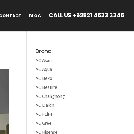
CALL US +62821 4633 3345
CONTACT
BLOG
Brand
AC Akari
AC Aqua
AC Beko
AC Bestlife
AC Changhong
AC Daikin
AC FLiFe
AC Gree
AC Hisense