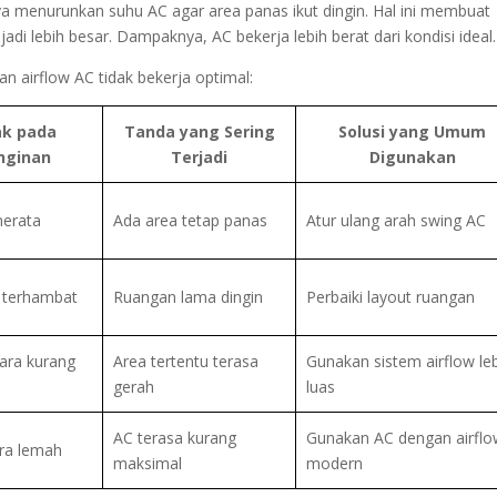
ya menurunkan suhu AC agar area panas ikut dingin. Hal ini membuat
i lebih besar. Dampaknya, AC bekerja lebih berat dari kondisi ideal.
n airflow AC tidak bekerja optimal:
k pada
Tanda yang Sering
Solusi yang Umum
nginan
Terjadi
Digunakan
merata
Ada area tetap panas
Atur ulang arah swing AC
 terhambat
Ruangan lama dingin
Perbaiki layout ruangan
dara kurang
Area tertentu terasa
Gunakan sistem airflow le
gerah
luas
AC terasa kurang
Gunakan AC dengan airflo
ara lemah
maksimal
modern