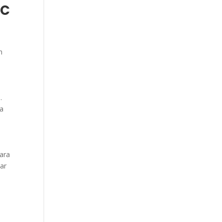
AC
n
.
sa
ara
sar