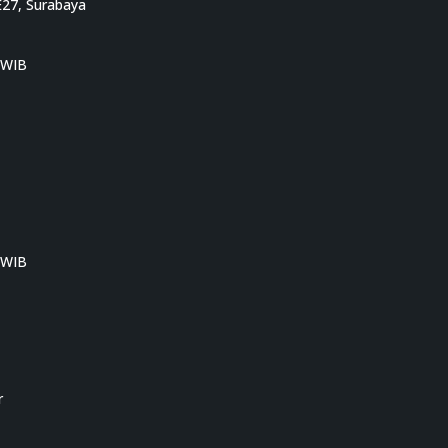
E27, Surabaya
0 WIB
0 WIB
r