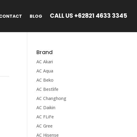
CALL US +62821 4633 3345
CONTACT
BLOG
Brand
AC Akari
9
AC Aqua
AC Beko
AC Bestlife
AC Changhong
AC Daikin
AC FLiFe
AC Gree
AC Hisense