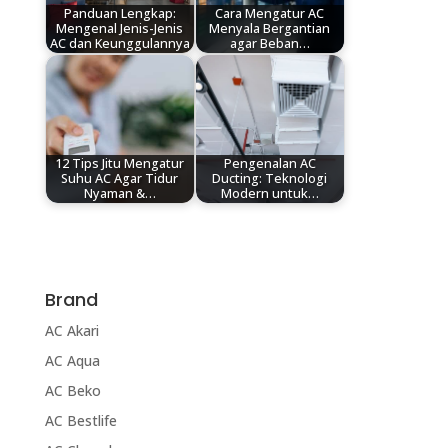
Panduan Lengkap:
Cara Mengatur AC
Mengenal Jenis-Jenis
Menyala Bergantian
AC dan Keunggulannya
agar Beban…
12 Tips Jitu Mengatur
Pengenalan AC
Suhu AC Agar Tidur
Ducting: Teknologi
Nyaman &…
Modern untuk…
Brand
AC Akari
AC Aqua
AC Beko
AC Bestlife