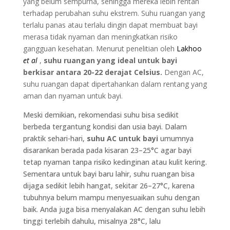
yang belum sempurna, sehingga mereka lebih rentan
terhadap perubahan suhu ekstrem. Suhu ruangan yang
terlalu panas atau terlalu dingin dapat membuat bayi
merasa tidak nyaman dan meningkatkan risiko
gangguan kesehatan. Menurut penelitian oleh
Lakhoo
et al
,
suhu ruangan yang ideal untuk bayi
berkisar antara 20-22 derajat Celsius.
Dengan AC,
suhu ruangan dapat dipertahankan dalam rentang yang
aman dan nyaman untuk bayi.
Meski demikian, rekomendasi suhu bisa sedikit
berbeda tergantung kondisi dan usia bayi. Dalam
praktik sehari-hari,
suhu AC untuk bayi
umumnya
disarankan berada pada kisaran 23–25°C agar bayi
tetap nyaman tanpa risiko kedinginan atau kulit kering.
Sementara untuk bayi baru lahir, suhu ruangan bisa
dijaga sedikit lebih hangat, sekitar 26–27°C, karena
tubuhnya belum mampu menyesuaikan suhu dengan
baik. Anda juga bisa menyalakan AC dengan suhu lebih
tinggi terlebih dahulu, misalnya 28°C, lalu